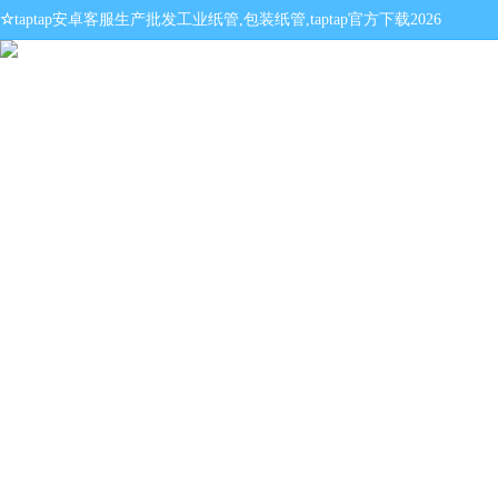
☆
taptap安卓客服生产批发工业纸管,包装纸管,taptap官方下载2026
网站首页
点点的游戏叫什么
纸管产品
企业邮箱