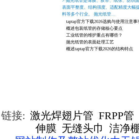
> 抛光纸管是薄膜、胶带、纸张、纺织
表面平整度、结构强度、适配精度大幅
料等多个行业。 抛光纸管…
taptap官方下载2026选购与使用注意事
概述包装纸管的存储核心要点
工业纸管的维护重点有哪些？
抛光纸管的表面处理工艺
概述taptap官方下载2026的结构特点
快速通道：
网站首页
|
公司简介
|
产品中心
|
新
纸管厂家,taptap安卓客服生产批发工业纸管,胶带纸管,圆
顾总：13665117353 电话：0510-8
网址：www.wxya
备案
链接:
激光焊翅片管
FRPP管
伸膜
无缝头巾
洁净