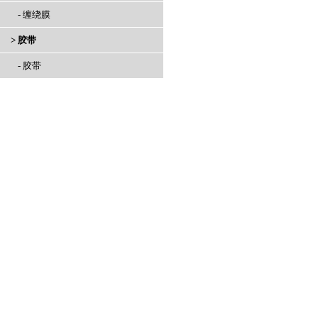
- 缠绕膜
> 胶带
- 胶带
快速通道：
网站首页
|
公司简介
|
产品中心
|
新
纸管厂家,taptap安卓客服生产批发工业纸管,胶带纸管,圆
顾总：13665117353 电话：0510-8
网址：www.wxya
备案