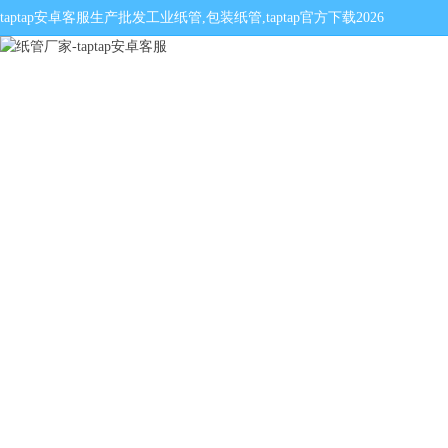
taptap安卓客服生产批发
工业纸管
,
包装纸管
,
taptap官方下载2026
网站首页
点点的游戏叫什么
纸管产品
企业邮箱